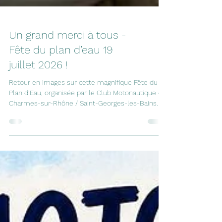
Un grand merci à tous -
Fête du plan d’eau 19
juillet 2026 !
Retour en images sur cette magnifique Fête du
Plan d’Eau, organisée par le Club Motonautique de
Charmes-sur-Rhône / Saint-Georges-les-Bains. ☀️
🚤