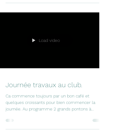
juillet 2026 pour profiter de petits tours en bateau
gratuits proposés par le club motonautique
Charmes/Saint-Georges en collaboration avec la
guinguette M.M !
Load video
Journée travaux au club.
Ca commence toujours par un bon café et
quelques croissants pour bien commencer la
journée. Au programme 2 grands pontons à