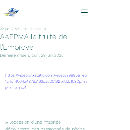
22 juin 2025
1 min de lecture
AAPPMA la truite de
l'Embroye
Dernière mise à jour :
29 juin 2025
https://video.wixstatic.com/video/79e95e_eb
1c4df4064a4876a163da520192b7d2/1080p/m
p4/file.mp4
À l’occasion d’une matinée 
découverte, des passionnés de pêche 