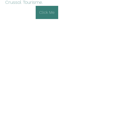
Crussol Tourisme.
Click Me
Voir tout
Posts récents