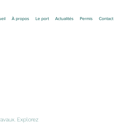
eil
À propos
Le port
Actualités
Permis
Contact
ravaux. Explorez