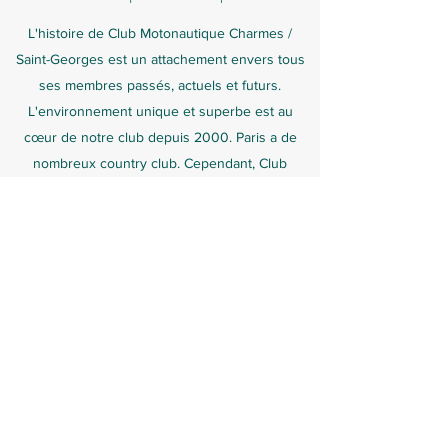
L'histoire de Club Motonautique Charmes /
Saint-Georges est un attachement envers tous
ses membres passés, actuels et futurs.
L'environnement unique et superbe est au
cœur de notre club depuis 2000. Paris a de
nombreux country club. Cependant, Club
Motonautique Charmes / Saint-Georges est
exceptionnel et le seul à offrir autant de
possibilités.
Contact
Inscrivez-vous à notre
newsletter